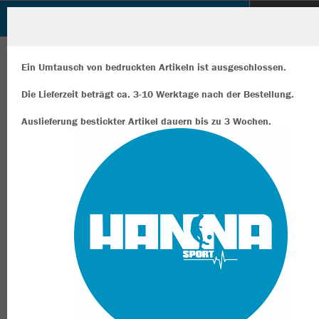
Hanna Sport Shop
ZURÜCK
Hanna Sport Shop
JAKO Longsleeve Comfort 2.0
Ein Umtausch von bedruckten Artikeln ist ausgeschlossen.
Die Lieferzeit beträgt ca. 3-10 Werktage nach der Bestellung.
Auslieferung bestickter Artikel dauern bis zu 3 Wochen.
Wir verwenden Cookies
Durch die Analyse der Besucherdaten können wir dir personalisierte
Inhalte anzeigen und unsere Website verbessern. Weitere Informati
zu den Cookies findest Du in den Einstellungen.
Alle akzeptieren
Alle ablehnen
mehr Infos
Datenschutz
Impressum