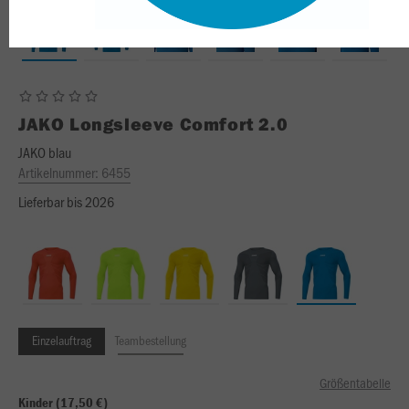
JAKO
Longsleeve Comfort 2.0
JAKO blau
Artikelnummer:
6455
Lieferbar bis 2026
Einzelauftrag
Teambestellung
Größentabelle
Kinder (17,50 €)