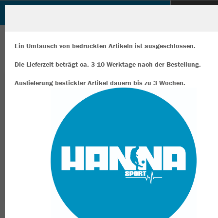
Hanna Sport Shop
ZURÜCK
Hanna Sport Shop
JAKO Longsleeve Comfort 2.0
Ein Umtausch von bedruckten Artikeln ist ausgeschlossen.
Die Lieferzeit beträgt ca. 3-10 Werktage nach der Bestellung.
Auslieferung bestickter Artikel dauern bis zu 3 Wochen.
Wir verwenden Cookies
Durch die Analyse der Besucherdaten können wir dir personalisierte
Inhalte anzeigen und unsere Website verbessern. Weitere Informati
zu den Cookies findest Du in den Einstellungen.
Alle akzeptieren
Alle ablehnen
mehr Infos
Datenschutz
Impressum