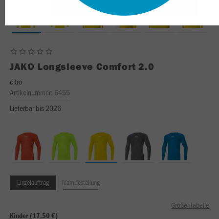
JAKO
Longsleeve Comfort 2.0
citro
Artikelnummer:
6455
Lieferbar bis 2026
Einzelauftrag
Teambestellung
Größentabelle
Kinder (17,50 €)