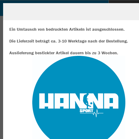
Hanna Sport Shop
ZURÜCK
Hanna Sport Shop
JAKO Longsleeve Comfort 2.0
Ein Umtausch von bedruckten Artikeln ist ausgeschlossen.
Die Lieferzeit beträgt ca. 3-10 Werktage nach der Bestellung.
Auslieferung bestickter Artikel dauern bis zu 3 Wochen.
Wir verwenden Cookies
Durch die Analyse der Besucherdaten können wir dir personalisierte
Inhalte anzeigen und unsere Website verbessern. Weitere Informati
zu den Cookies findest Du in den Einstellungen.
Alle akzeptieren
Alle ablehnen
mehr Infos
Datenschutz
Impressum