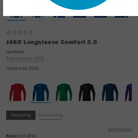
JAKO
Longsleeve Comfort 2.0
sportroyal
Artikelnummer:
6455
Lieferbar bis 2026
Einzelauftrag
Teambestellung
Größentabelle
Kinder (17,50 €)