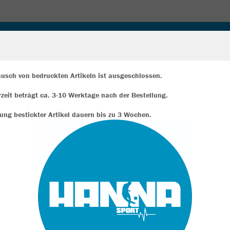
LINE ONE
WINTER & REGENJACKEN
UNDERWEAR
UBEHÖR & ACCESSOIRES
BACK 2 SCHOOL
SALE
usch von bedruckten Artikeln ist ausgeschlossen.
erzeit beträgt ca. 3-10 Werktage nach der Bestellung.
ir verwenden Cookies
FUSSBALLSCHUHE
rch die Analyse der Besucherdaten können wir dir personalisierte Inhalte
rung bestickter Artikel dauern bis zu 3 Wochen.
zeigen und unsere Website verbessern. Weitere Informationen zu den
okies findest Du in den Einstellungen.
Alle akzeptieren
Alle ablehnen
mehr Infos
Datenschutz
Impressum