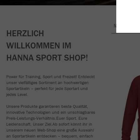
Nachhaltig
HERZLICH
WILLKOMMEN IM
HANNA SPORT SHOP!
Power für Training, Sport und Freizeit! Entdeckt
unser vielfältiges Sortiment an hochwertigen
Sportartikeln – perfekt für jede Sportart und
jedes Level.
Unsere Produkte garantieren beste Qualität,
innovative Technologien und ein unschlagbares
Preis-Leistungs-Verhältnis.Euer Sport. Eure
Leidenschaft. Unser Ziel.Ab sofort könnt ihr in
unserem neuen Web-Shop eine große Auswahl
an Sportartikeln entdecken – bequem, einfach