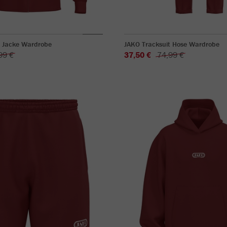
t Jacke Wardrobe
JAKO Tracksuit Hose Wardrobe
99 €
37,50 €
74,99 €