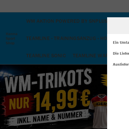
WM AKTION POWERED BY SNPLUS
TEAM
Hanna
TEAMLINE - TRAININGSANZUG - HOSEN
Z
Sport
Ein Umta
Shop
Die Lief
W
TEAMLINE SONIC
TEAMLINE WARDROBE
Du
Ausliefe
an
Co