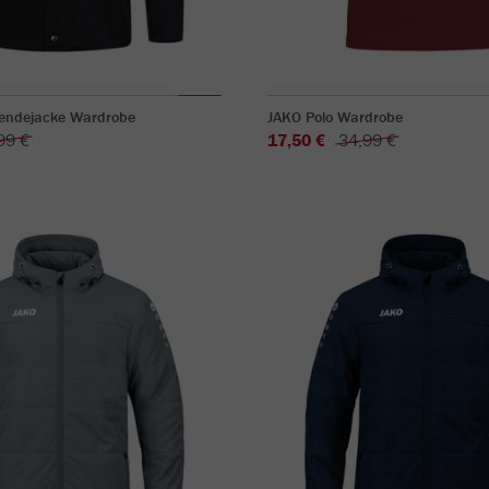
endejacke Wardrobe
JAKO Polo Wardrobe
99 €
17,50 €
34,99 €