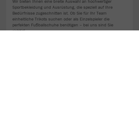
Wir bieten Ihnen eine breite Auswahl an hochwertiger
Sportbekleidung und Ausrüstung, die speziell auf Ihre
Bedürfnisse zugeschnitten ist. Ob Sie für Ihr Team
einheitliche Trikots suchen oder als Einzelspieler die
perfekten Fußballschuhe benötigen – bei uns sind Sie
richtig!
ZU UNSERER WEBSEITE
Besuche unsere Instagram Seite und lasse ein Follow da, um
keine Neuigkeiten mehr zu verpassen.