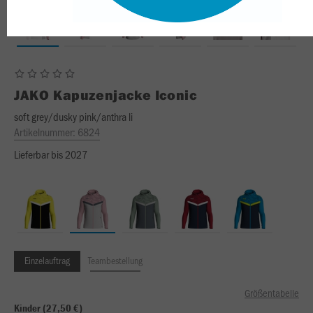
JAKO
Kapuzenjacke Iconic
soft grey/dusky pink/anthra li
Artikelnummer:
6824
Lieferbar bis 2027
Einzelauftrag
Teambestellung
Größentabelle
Kinder (27,50 €)