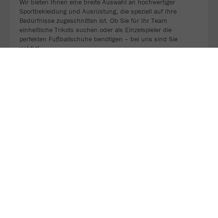
Wir bieten Ihnen eine breite Auswahl an hochwertiger
Sportbekleidung und Ausrüstung, die speziell auf Ihre
Bedürfnisse zugeschnitten ist. Ob Sie für Ihr Team
einheitliche Trikots suchen oder als Einzelspieler die
perfekten Fußballschuhe benötigen – bei uns sind Sie
richtig!
ZU UNSERER WEBSEITE
Besuche unsere Instagram Seite und lasse ein Follow da, um
keine Neuigkeiten mehr zu verpassen.