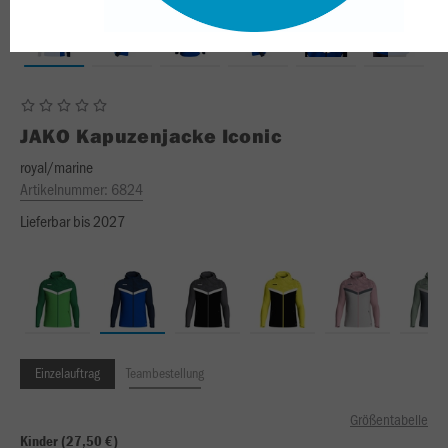
JAKO
Kapuzenjacke Iconic
royal/marine
Artikelnummer:
6824
Lieferbar bis 2027
Einzelauftrag
Teambestellung
Größentabelle
Kinder (27,50 €)