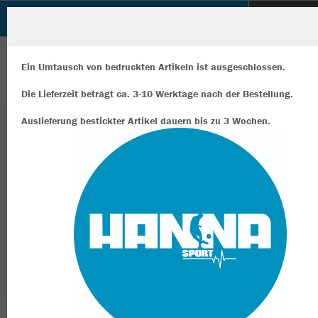
Hanna Sport Shop
ZURÜCK
Hanna Sport Shop
JAKO Kapuzenjacke Iconic
Ein Umtausch von bedruckten Artikeln ist ausgeschlossen.
Die Lieferzeit beträgt ca. 3-10 Werktage nach der Bestellung.
Auslieferung bestickter Artikel dauern bis zu 3 Wochen.
Wir verwenden Cookies
Durch die Analyse der Besucherdaten können wir dir personalisierte
Inhalte anzeigen und unsere Website verbessern. Weitere Informati
zu den Cookies findest Du in den Einstellungen.
Alle akzeptieren
Alle ablehnen
mehr Infos
Datenschutz
Impressum