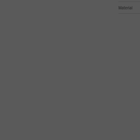
Material