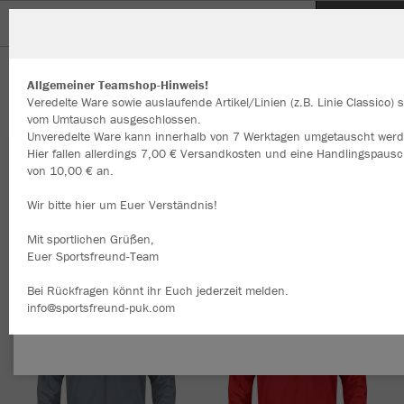
Hanauer Ruderclub Hassia 1904 e.V.
Herzlich Willkommen im Teamshop Hanauer
Ruderclub Hassia 1904 e.V.
Allgemeiner Teamshop-Hinweis!
Veredelte Ware sowie auslaufende Artikel/Linien (z.B. Linie Classico) 
vom Umtausch ausgeschlossen.
Unveredelte Ware kann innerhalb von 7 Werktagen umgetauscht werd
Hier fallen allerdings 7,00 € Versandkosten und eine Handlingspausc
Wir verwenden Cookies
Nachhaltig
Farbe
von 10,00 € an.
Durch die Analyse der Besucherdaten können wir dir personalisierte
Inhalte anzeigen und unsere Website verbessern. Weitere Informati
Wir bitte hier um Euer Verständnis!
zu den Cookies findest Du in den Einstellungen.
Mit sportlichen Grüßen,
Alle akzeptieren
Euer Sportsfreund-Team
Alle ablehnen
Bei Rückfragen könnt ihr Euch jederzeit melden.
info@sportsfreund-puk.com
mehr Infos
Datenschutz
Impressum