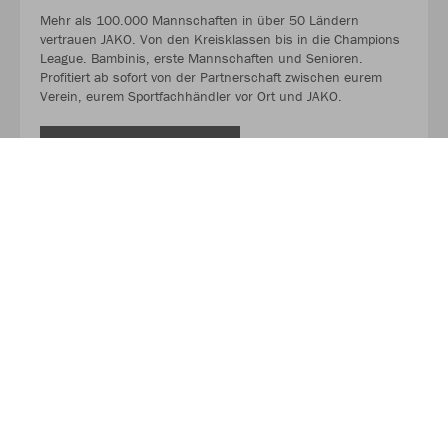
Mehr als 100.000 Mannschaften in über 50 Ländern
vertrauen JAKO. Von den Kreisklassen bis in die Champions
League. Bambinis, erste Mannschaften und Senioren.
Profitiert ab sofort von der Partnerschaft zwischen eurem
Verein, eurem Sportfachhändler vor Ort und JAKO.
MEHR LESEN
Über JAKO
Aus der Garage zum führenden Teamsport-Ausrüster. Die