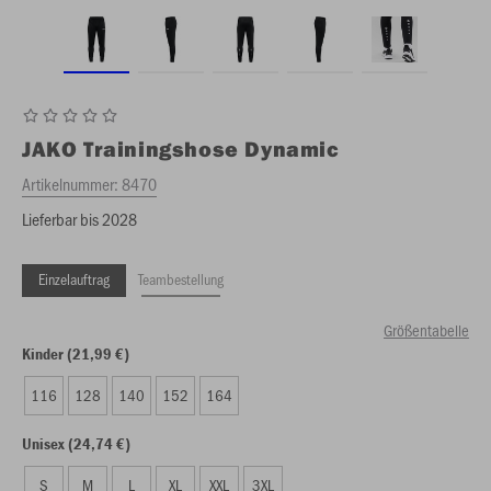
JAKO
Trainingshose Dynamic
Artikelnummer:
8470
Lieferbar bis 2028
Einzelauftrag
Teambestellung
Größentabelle
Kinder (21,99 €)
116
128
140
152
164
Unisex (24,74 €)
S
M
L
XL
XXL
3XL