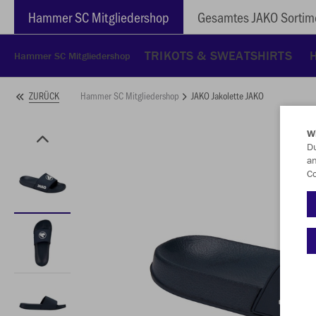
Hammer SC Mitgliedershop
Gesamtes JAKO Sortim
TRIKOTS & SWEATSHIRTS
Hammer SC Mitgliedershop
Hammer SC Mitgliedershop
JAKO Jakolette JAKO
ZURÜCK
W
Du
an
Co