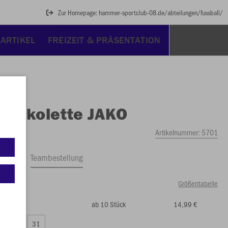
Zur Homepage: hammer-sportclub-08.de/abteilungen/fussball/
ARTIKEL
FREIZEIT & PRÄSENTATION
O
Jakolette JAKO
Artikelnummer:
5701
ftrag
Teambestellung
Größentabelle
ab 10 Stück
14,99 €
49 €)
30
31