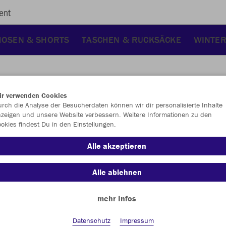
ent
HOSEN & SHORTS
TASCHEN & RUCKSÄCKE
WINTER
ir verwenden Cookies
rch die Analyse der Besucherdaten können wir dir personalisierte Inhalte
JAK
zeigen und unsere Website verbessern. Weitere Informationen zu den
okies findest Du in den Einstellungen.
Alle akzeptieren
Einzelau
Alle ablehnen
mehr Infos
Größe (17,
Datenschutz
Impressum
28
29