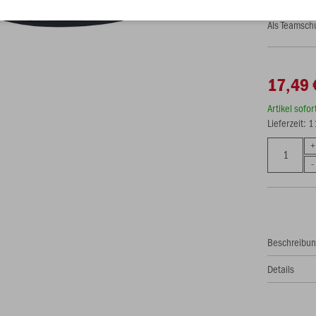
Als Teamsch
17,49 
Artikel sofo
Lieferzeit: 
Beschreibu
Details