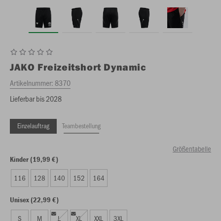
JAKO
Freizeitshort Dynamic
Artikelnummer:
8370
Lieferbar bis 2028
Einzelauftrag
Teambestellung
Größentabelle
Kinder (19,99 €)
116
128
140
152
164
Unisex (22,99 €)
S
M
L
XL
XXL
3XL