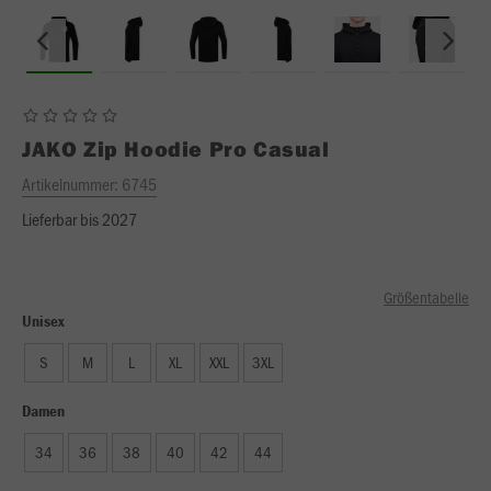
JAKO
Zip Hoodie Pro Casual
Artikelnummer:
6745
Lieferbar bis 2027
Größentabelle
Unisex
S
M
L
XL
XXL
3XL
Damen
34
36
38
40
42
44