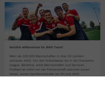
Herzlich willkommen im JAKO Team!
Mehr als 100.000 Mannschaften in über 50 Ländern
vertrauen JAKO. Von den Kreisklassen bis in die Champions
League. Bambinis, erste Mannschaften und Senioren.
Profitiert ab sofort von der Partnerschaft zwischen eurem
Verein, eurem Sportfachhändler vor Ort und JAKO.
MEHR LESEN