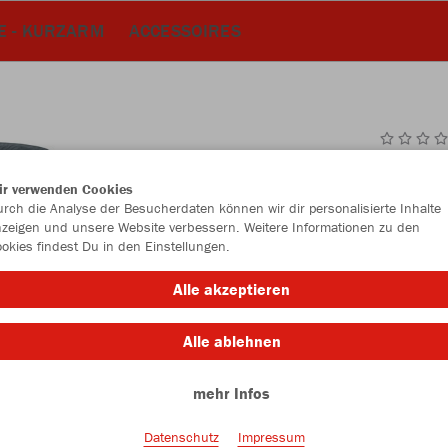
E - KURZARM
ACCESSOIRES
JAK
ir verwenden Cookies
Kap
rch die Analyse der Besucherdaten können wir dir personalisierte Inhalte
zeigen und unsere Website verbessern. Weitere Informationen zu den
steingrau
okies findest Du in den Einstellungen.
Alle akzeptieren
Alle ablehnen
mehr Infos
Einzelau
Datenschutz
Impressum