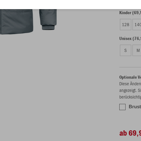
Kinder (69,
128
14
Unisex (76,
S
M
Optionale V
Diese Änder
angezeigt. S
berücksichti
Brust
ab 69,