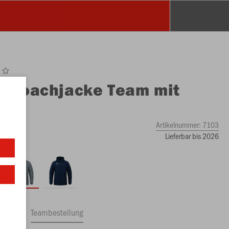
O
Coachjacke Team mit
uze
Artikelnummer:
7103
Lieferbar bis 2026
ftrag
Teambestellung