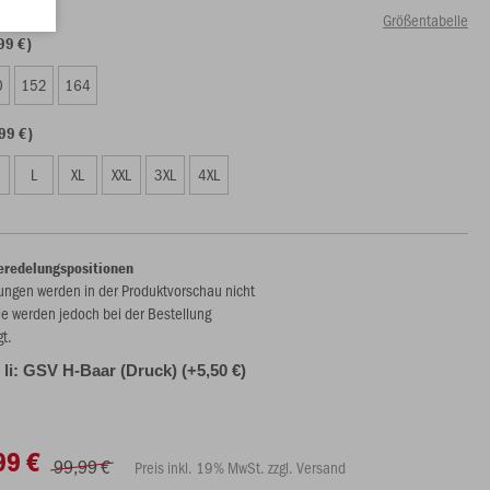
Größentabelle
99 €)
0
152
164
99 €)
L
XL
XXL
3XL
4XL
eredelungspositionen
ungen werden in der Produktvorschau nicht
ie werden jedoch bei der Bestellung
gt.
 li: GSV H-Baar (Druck) (+5,50 €)
99 €
99,99 €
Preis inkl. 19% MwSt. zzgl. Versand