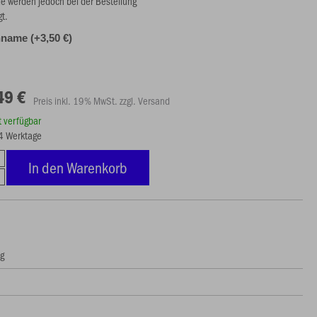
ie werden jedoch bei der Bestellung
gt.
name (+3,50 €)
49 €
Preis inkl. 19% MwSt. zzgl. Versand
rt verfügbar
14 Werktage
In den Warenkorb
ng