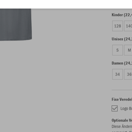
Kinder (22,
128
14
Unisex (24,
S
M
Damen (24,
34
36
Fixe Verede
Logo Br
Optionale V
Diese Änder