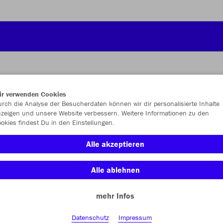
ir verwenden Cookies
JAK
rch die Analyse der Besucherdaten können wir dir personalisierte Inhalte
zeigen und unsere Website verbessern. Weitere Informationen zu den
okies findest Du in den Einstellungen.
steingrau
Alle akzeptieren
Alle ablehnen
mehr Infos
Einzelau
Datenschutz
Impressum