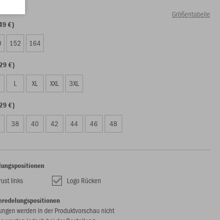
Größentabelle
49 €)
0
152
164
29 €)
L
XL
XXL
3XL
29 €)
38
40
42
44
46
48
lungspositionen
ust links
Logo Rücken
eredelungspositionen
ungen werden in der Produktvorschau nicht