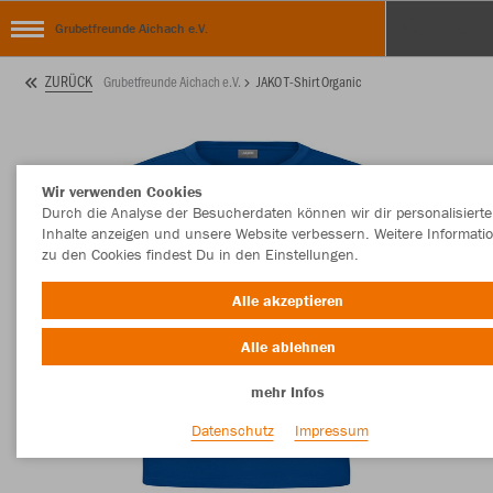
Grubetfreunde Aichach e.V.
ZURÜCK
Grubetfreunde Aichach e.V.
JAKO T-Shirt Organic
Wir verwenden Cookies
Durch die Analyse der Besucherdaten können wir dir personalisierte
Inhalte anzeigen und unsere Website verbessern. Weitere Informati
zu den Cookies findest Du in den Einstellungen.
Alle akzeptieren
Alle ablehnen
mehr Infos
Datenschutz
Impressum