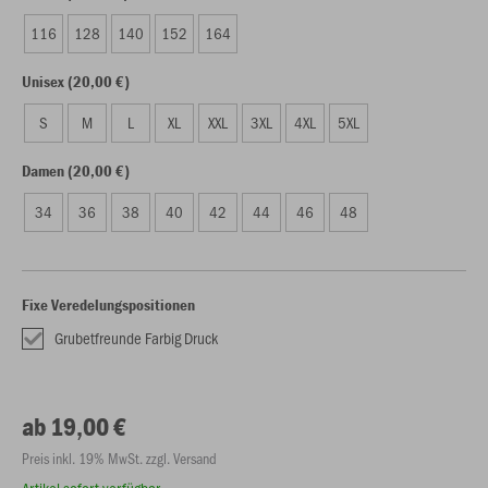
116
128
140
152
164
Unisex (20,00 €)
S
M
L
XL
XXL
3XL
4XL
5XL
Damen (20,00 €)
34
36
38
40
42
44
46
48
Fixe Veredelungspositionen
Grubetfreunde Farbig Druck
ab 19,00 €
Preis inkl. 19% MwSt. zzgl. Versand