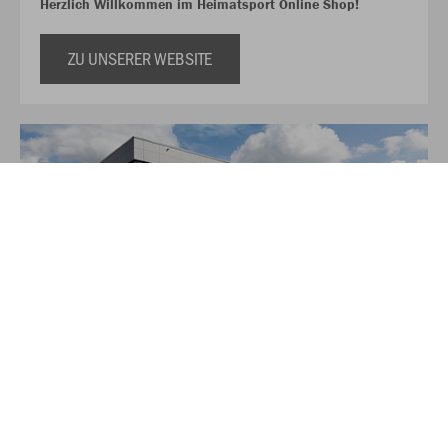
Herzlich Willkommen im Heimatsport Online Shop!
ZU UNSERER WEBSITE
Über JAKO
Aus der Garage zum führenden Teamsport-Ausrüster. Die
Erfolgsgeschichte von JAKO beginnt 1989 und dauert bis
heute an. Seit der Gründung ist es das Ziel von JAKO, der
optimale Partner für alle Teams zu sein. In Deutschland,
weltweit und von der Kreisklasse bis in die Champions