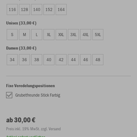
116
128
140
152
164
Unisex (33,00 €)
S
M
L
XL
XXL
3XL
4XL
5XL
Damen (33,00 €)
34
36
38
40
42
44
46
48
Fixe Veredelungspositionen
Grubetfreunde Stick Farbig
ab 30,00 €
Preis inkl. 19% MwSt. zzgl. Versand