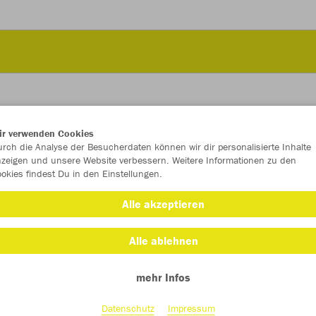
ir verwenden Cookies
JAK
rch die Analyse der Besucherdaten können wir dir personalisierte Inhalte
zeigen und unsere Website verbessern. Weitere Informationen zu den
okies findest Du in den Einstellungen.
schwarz
Alle akzeptieren
Alle ablehnen
mehr Infos
Einzelau
Datenschutz
Impressum