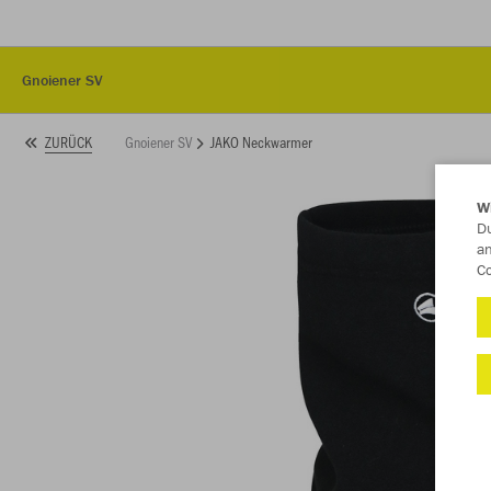
Gnoiener SV
Gnoiener SV
JAKO Neckwarmer
ZURÜCK
W
Du
an
Co