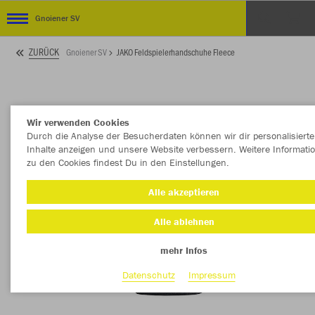
Gnoiener SV
ZURÜCK
Gnoiener SV
JAKO Feldspielerhandschuhe Fleece
Wir verwenden Cookies
Durch die Analyse der Besucherdaten können wir dir personalisierte
Inhalte anzeigen und unsere Website verbessern. Weitere Informati
zu den Cookies findest Du in den Einstellungen.
Alle akzeptieren
Alle ablehnen
mehr Infos
Datenschutz
Impressum