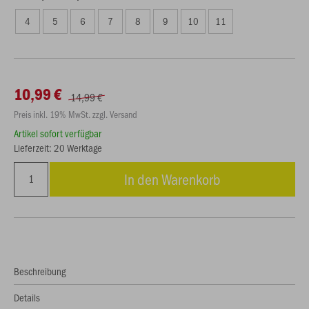
4
5
6
7
8
9
10
11
10,99 €
14,99 €
Preis inkl. 19% MwSt. zzgl. Versand
Artikel sofort verfügbar
Lieferzeit: 20 Werktage
In den Warenkorb
Beschreibung
Details