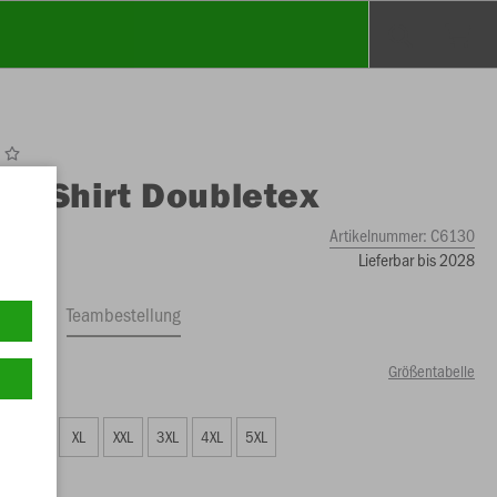
O
T-Shirt Doubletex
Artikelnummer:
C6130
Lieferbar bis 2028
ftrag
Teambestellung
Größentabelle
99 €)
L
XL
XXL
3XL
4XL
5XL
99 €)