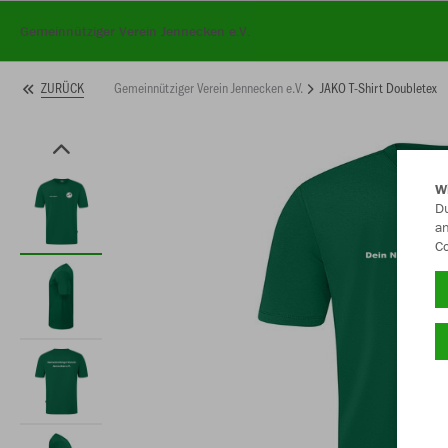
Gemeinnütziger Verein Jennecken e.V.
Gemeinnütziger Verein Jennecken e.V.
JAKO T-Shirt Doubletex
ZURÜCK
W
Du
an
Co