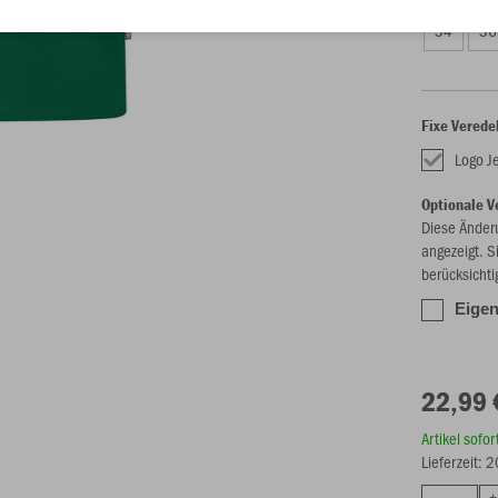
34
36
Fixe Verede
Logo J
Optionale V
Diese Änder
angezeigt. S
berücksichti
Eigen
22,99 
Artikel sofo
Lieferzeit: 