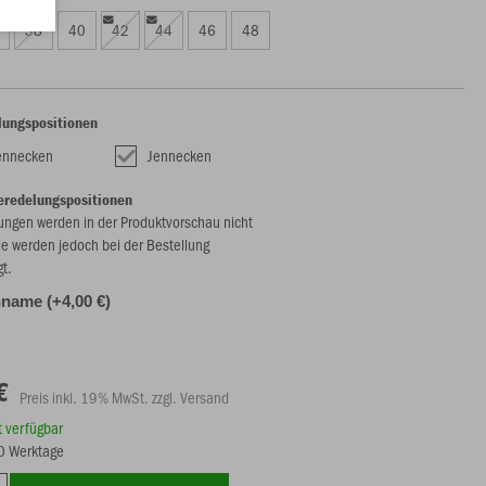
38
40
42
44
46
48
lungspositionen
ennecken
Jennecken
eredelungspositionen
ungen werden in der Produktvorschau nicht
ie werden jedoch bei der Bestellung
gt.
name (+4,00 €)
€
Preis inkl. 19% MwSt. zzgl. Versand
rt verfügbar
20 Werktage