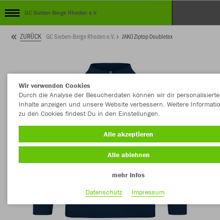
GC Sieben-Berge Rheden e.V.
ZURÜCK
GC Sieben-Berge Rheden e.V.
JAKO Ziptop Doubletex
Wir verwenden Cookies
Durch die Analyse der Besucherdaten können wir dir personalisierte
Inhalte anzeigen und unsere Website verbessern. Weitere Informati
zu den Cookies findest Du in den Einstellungen.
Alle akzeptieren
Alle ablehnen
mehr Infos
Datenschutz
Impressum