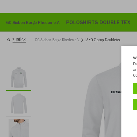
POLOSHIRTS DOUBLE TEX
GC Sieben-Berge Rheden e.V.
GC Sieben-Berge Rheden e.V.
JAKO Ziptop Doubletex
ZURÜCK
W
Du
an
Co