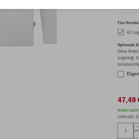
Fixe Verede
GC Log
Optionale V
Diese Änder
angezeigt. S
berücksichti
Eigen
47,49 
Artikel sofo
Lieferzeit: 