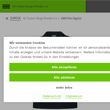
GC Sieben-Berge Rheden e.V.
ZURÜCK
GC Sieben-Berge Rheden e.V.
JAKO Polo Organic
Wir verwenden Cookies
Durch die Analyse der Besucherdaten können wir dir personalisierte
Inhalte anzeigen und unsere Website verbessern. Weitere Informati
zu den Cookies findest Du in den Einstellungen.
Alle akzeptieren
Alle ablehnen
mehr Infos
Datenschutz
Impressum