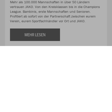
Mehr als 100.000 Mannschaften in über 50 Ländern
vertrauen JAKO. Von den Kreisklassen bis in die Champions
League. Bambinis, erste Mannschaften und Senioren.
Profitiert ab sofort von der Partnerschaft zwischen eurem
Verein, eurem Sportfachhändler vor Ort und JAKO.
MEHR LESEN
Über JAKO
Aus der Garage zum führenden Teamsport-Ausrüster. Die