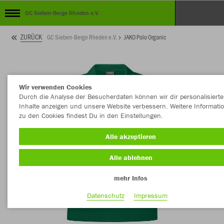
GC Sieben-Berge Rheden e.V.
ZURÜCK
GC Sieben-Berge Rheden e.V.
JAKO Polo Organic
Wir verwenden Cookies
Durch die Analyse der Besucherdaten können wir dir personalisierte
Inhalte anzeigen und unsere Website verbessern. Weitere Informati
zu den Cookies findest Du in den Einstellungen.
Alle akzeptieren
Alle ablehnen
mehr Infos
Datenschutz
Impressum