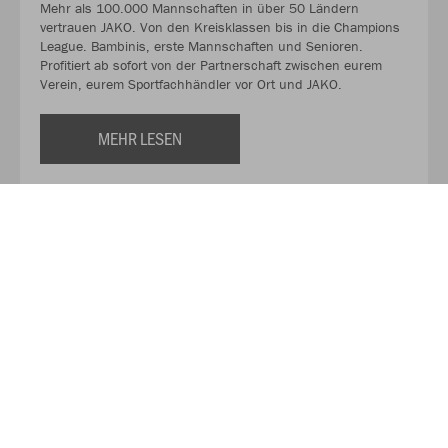
Mehr als 100.000 Mannschaften in über 50 Ländern
vertrauen JAKO. Von den Kreisklassen bis in die Champions
League. Bambinis, erste Mannschaften und Senioren.
Profitiert ab sofort von der Partnerschaft zwischen eurem
Verein, eurem Sportfachhändler vor Ort und JAKO.
MEHR LESEN
Über JAKO
Aus der Garage zum führenden Teamsport-Ausrüster. Die