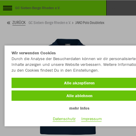
GC Sieben-Berge Rheden e.V.
ZURÜCK
GC Sieben-Berge Rheden e.V.
JAKO Polo Doubletex
Wir verwenden Cookies
Durch die Analyse der Besucherdaten können wir dir personalisierte
Inhalte anzeigen und unsere Website verbessern. Weitere Informati
zu den Cookies findest Du in den Einstellungen.
Alle akzeptieren
Alle ablehnen
mehr Infos
Datenschutz
Impressum