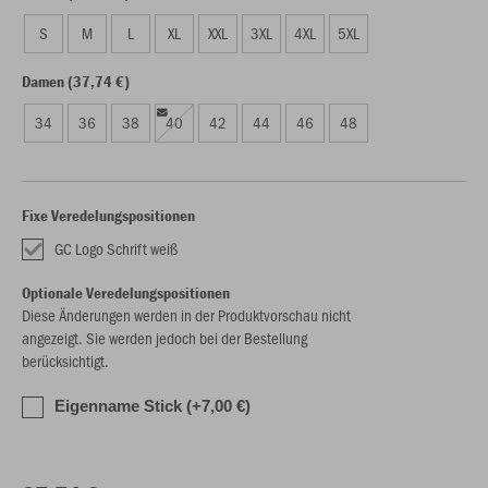
S
M
L
XL
XXL
3XL
4XL
5XL
Damen (37,74 €)
34
36
38
40
42
44
46
48
Fixe Veredelungspositionen
GC Logo Schrift weiß
Optionale Veredelungspositionen
Diese Änderungen werden in der Produktvorschau nicht
angezeigt. Sie werden jedoch bei der Bestellung
berücksichtigt.
Eigenname Stick (+7,00 €)