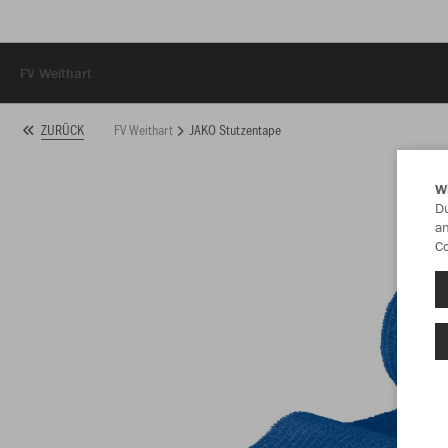
FV Weithart
FV Weithart
JAKO Stutzentape
ZURÜCK
W
Du
an
Co