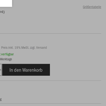
Größentabelle
0 €)
Preis inkl. 19% MwSt. zzgl. Versand
rt verfügbar
6 Werktage
In den Warenkorb
ng