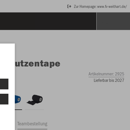
Zur Homepage: www.fv-weithart.de/
O
Stutzentape
Artikelnummer:
2925
Lieferbar bis 2027
ftrag
Teambestellung