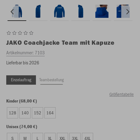
JAKO
Coachjacke Team mit Kapuze
Artikelnummer:
7103
Lieferbar bis 2026
Einzelauftrag
Teambestellung
Größentabelle
Kinder (68,00 €)
128
140
152
164
Unisex (74,00 €)
S
M
L
XL
XXL
3XL
4XL