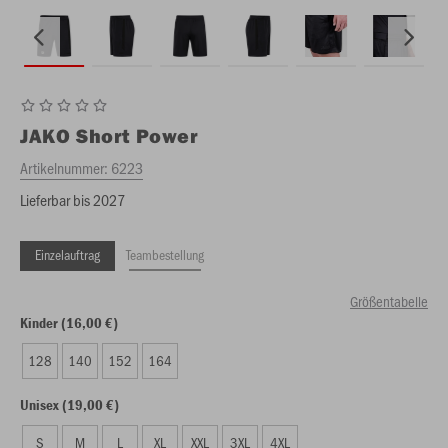
JAKO
Short Power
Artikelnummer:
6223
Lieferbar bis 2027
Einzelauftrag
Teambestellung
Größentabelle
Kinder (16,00 €)
128
140
152
164
Unisex (19,00 €)
S
M
L
XL
XXL
3XL
4XL