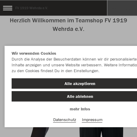
FV 1919 Wehrda e.V.
Herzlich Willkommen im Teamshop FV 1919
Wehrda e.V.
Wir verwenden Cookies
Nachhaltig
Farbe
Durch die Analyse der Besucherdaten können wir dir personalisierte
Inhalte anzeigen und unsere Website verbessern. Weitere Informati
zu den Cookies findest Du in den Einstellungen.
Alle akzeptieren
Alle ablehnen
mehr Infos
Datenschutz
Impressum