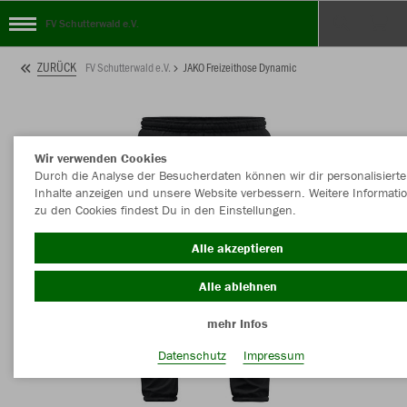
FV Schutterwald e.V.
ZURÜCK
FV Schutterwald e.V.
JAKO Freizeithose Dynamic
Wir verwenden Cookies
Durch die Analyse der Besucherdaten können wir dir personalisierte
Inhalte anzeigen und unsere Website verbessern. Weitere Informati
zu den Cookies findest Du in den Einstellungen.
Alle akzeptieren
Alle ablehnen
mehr Infos
Datenschutz
Impressum