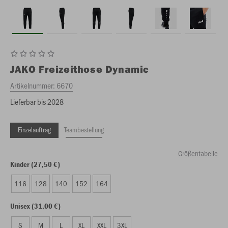
JAKO
Freizeithose Dynamic
Artikelnummer:
6670
Lieferbar bis 2028
Einzelauftrag
Teambestellung
Größentabelle
Kinder (27,50 €)
116
128
140
152
164
Unisex (31,00 €)
S
M
L
XL
XXL
3XL