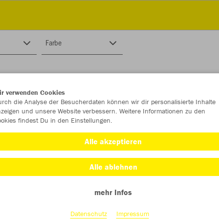
Farbe
ir verwenden Cookies
rch die Analyse der Besucherdaten können wir dir personalisierte Inhalte
zeigen und unsere Website verbessern. Weitere Informationen zu den
okies findest Du in den Einstellungen.
Alle akzeptieren
Alle ablehnen
mehr Infos
Datenschutz
Impressum