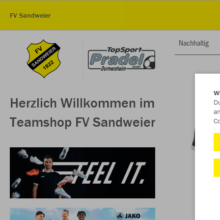
FV Sandweier
Nachhaltig
W
Herzlich Willkommen im
Du
an
Teamshop FV Sandweier
Co