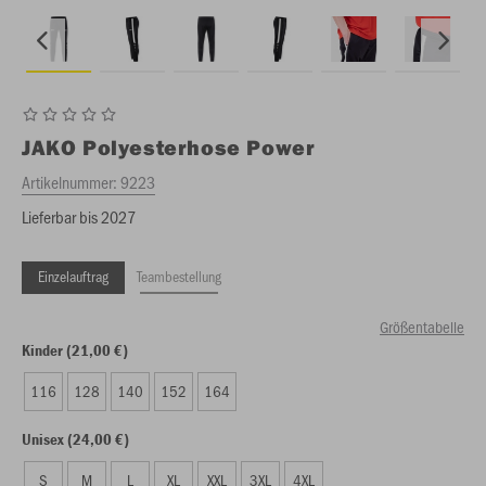
JAKO
Polyesterhose Power
Artikelnummer:
9223
Lieferbar bis 2027
Einzelauftrag
Teambestellung
Größentabelle
Kinder (21,00 €)
116
128
140
152
164
Unisex (24,00 €)
S
M
L
XL
XXL
3XL
4XL