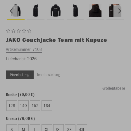
JAKO
Coachjacke Team mit Kapuze
Artikelnummer:
7103
Lieferbar bis 2026
Einzelauftrag
Teambestellung
Größentabelle
Kinder (70,00 €)
128
140
152
164
Unisex (76,00 €)
S
M
L
XL
XXL
3XL
4XL