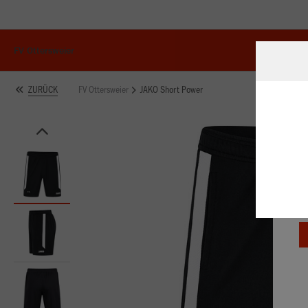
FV Ottersweier
FV Ottersweier
JAKO Short Power
ZURÜCK
W
Du
an
Co