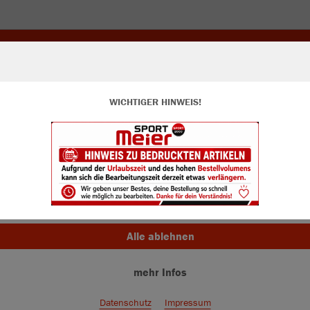
WICHTIGER HINWEIS!
ir verwenden Cookies
JAK
rch die Analyse der Besucherdaten können wir dir personalisierte Inhalte
zeigen und unsere Website verbessern. Weitere Informationen zu den
okies findest Du in den Einstellungen.
Alle akzeptieren
Einzelau
Alle ablehnen
mehr Infos
Kinder (15,
128
14
Datenschutz
Impressum