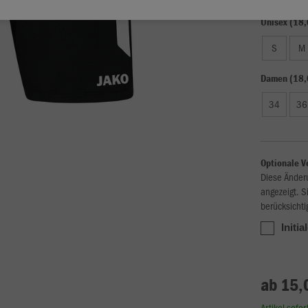
Unisex (18,
S
M
Damen (18,
34
36
Optionale V
Diese Änder
angezeigt. S
berücksichti
Initia
ab 15,
Artikel sofo