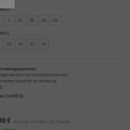
00 €)
L
XL
XXL
3XL
4XL
00 €)
38
40
42
44
eredelungspositionen
ungen werden in der Produktvorschau nicht
ie werden jedoch bei der Bestellung
gt.
len (+4,00 €)
00 €
Preis inkl. 19% MwSt. zzgl. Versand
rt verfügbar