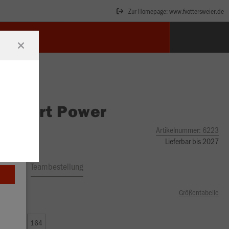
Zur Homepage: www.fvottersweier.de
O
Short Power
Artikelnummer:
6223
Lieferbar bis 2027
ftrag
Teambestellung
Größentabelle
00 €)
0
152
164