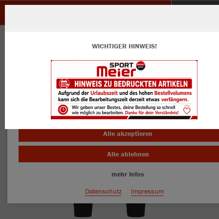
FV Ottersweier
ZURÜCK
FV Ottersweier
JAKO Freizeithose Power
WICHTIGER HINWEIS!
Wir verwenden Cookies
Durch die Analyse der Besucherdaten können wir dir personalisierte
Inhalte anzeigen und unsere Website verbessern. Weitere Informati
zu den Cookies findest Du in den Einstellungen.
Alle akzeptieren
Alle ablehnen
mehr Infos
Datenschutz
Impressum