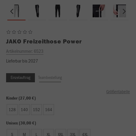
JAKO
Freizeithose Power
Artikelnummer:
6523
Lieferbar bis 2027
Einzelauftrag
Teambestellung
Größentabelle
Kinder (27,00 €)
128
140
152
164
Unisex (30,00 €)
S
M
L
XL
XXL
3XL
4XL