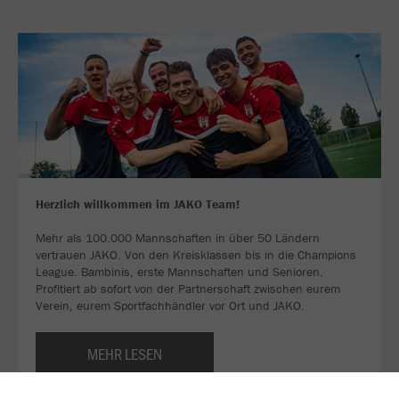
Herzlich willkommen im JAKO Team!
Mehr als 100.000 Mannschaften in über 50 Ländern
vertrauen JAKO. Von den Kreisklassen bis in die Champions
League. Bambinis, erste Mannschaften und Senioren.
Profitiert ab sofort von der Partnerschaft zwischen eurem
Verein, eurem Sportfachhändler vor Ort und JAKO.
MEHR LESEN