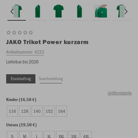
JAKO
Trikot Power kurzarm
Artikelnummer:
4223
Lieferbar bis 2026
Einzelauftrag
Teambestellung
Größentabelle
Kinder (16,50 €)
116
128
140
152
164
Unisex (19,50 €)
S
M
L
XL
XXL
3XL
4XL