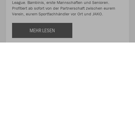
League. Bambinis, erste Mannschaften und Senioren.
Profitiert ab sofort von der Partnerschaft zwischen eurem
Verein, eurem Sportfachhändler vor Ort und JAKO.
MEHR LESEN
Über JAKO
Aus der Garage zum führenden Teamsport-Ausrüster. Die
Erfolgsgeschichte von JAKO beginnt 1989 und dauert bis
heute an. Seit der Gründung ist es das Ziel von JAKO, der