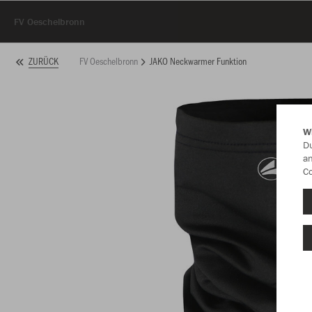
FV Oeschelbronn
FV Oeschelbronn
JAKO Neckwarmer Funktion
ZURÜCK
W
Du
an
Co