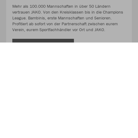
Mehr als 100.000 Mannschaften in über 50 Ländern
vertrauen JAKO. Von den Kreisklassen bis in die Champions
League. Bambinis, erste Mannschaften und Senioren.
Profitiert ab sofort von der Partnerschaft zwischen eurem
Verein, eurem Sportfachhändler vor Ort und JAKO.
MEHR LESEN
Über JAKO
Aus der Garage zum führenden Teamsport-Ausrüster. Die