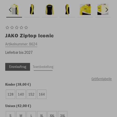
JAKO
Ziptop Iconic
Artikelnummer:
8624
Lieferbar bis 2027
Einzelauftrag
Teambestellung
Größentabelle
Kinder (38,00 €)
128
140
152
164
Unisex (42,00 €)
S
M
L
XL
XXL
3XL