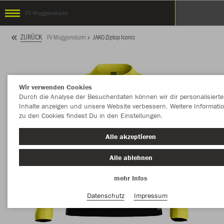
FV Muggensturm
ZURÜCK
FV Muggensturm
JAKO Ziptop Iconic
Wir verwenden Cookies
Durch die Analyse der Besucherdaten können wir dir personalisierte
Inhalte anzeigen und unsere Website verbessern. Weitere Informati
zu den Cookies findest Du in den Einstellungen.
Alle akzeptieren
Alle ablehnen
mehr Infos
Datenschutz
Impressum