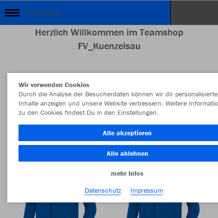
FV_Kuenzelsau
Herzlich Willkommen im Teamshop
FV_Kuenzelsau
Wir verwenden Cookies
Nachhaltig
Farbe
Durch die Analyse der Besucherdaten können wir dir personalisierte
Inhalte anzeigen und unsere Website verbessern. Weitere Informati
zu den Cookies findest Du in den Einstellungen.
Alle akzeptieren
Alle ablehnen
mehr Infos
Datenschutz
Impressum