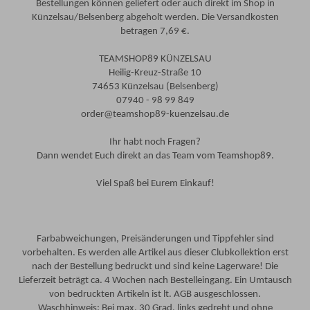
Bestellungen können geliefert oder auch direkt im Shop in
Künzelsau/Belsenberg abgeholt werden. Die Versandkosten
betragen 7,69 €.
TEAMSHOP89 KÜNZELSAU
Heilig-Kreuz-Straße 10
74653 Künzelsau (Belsenberg)
07940 - 98 99 849
order@teamshop89-kuenzelsau.de
Ihr habt noch Fragen?
Dann wendet Euch direkt an das Team vom Teamshop89.
Viel Spaß bei Eurem Einkauf!
Farbabweichungen, Preisänderungen und Tippfehler sind
vorbehalten. Es werden alle Artikel aus dieser Clubkollektion erst
nach der Bestellung bedruckt und sind keine Lagerware! Die
Lieferzeit beträgt ca. 4 Wochen nach Bestelleingang. Ein Umtausch
von bedruckten Artikeln ist lt. AGB ausgeschlossen.
Waschhinweis: Bei max. 30 Grad, links gedreht und ohne