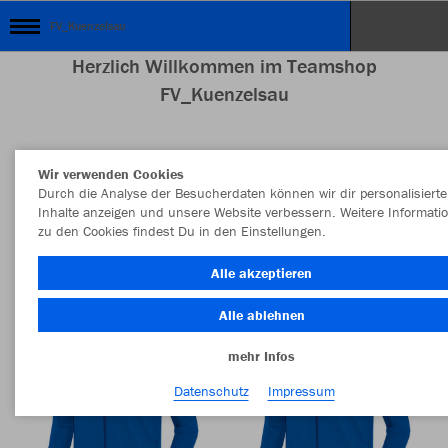
FV_Kuenzelsau
Herzlich Willkommen im Teamshop
FV_Kuenzelsau
Wir verwenden Cookies
Nachhaltig
Farbe
Durch die Analyse der Besucherdaten können wir dir personalisierte
Inhalte anzeigen und unsere Website verbessern. Weitere Informati
zu den Cookies findest Du in den Einstellungen.
Alle akzeptieren
Alle ablehnen
mehr Infos
Datenschutz
Impressum