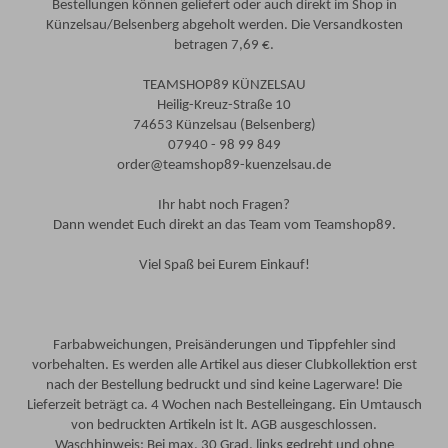
Bestellungen können geliefert oder auch direkt im Shop in
Künzelsau/Belsenberg abgeholt werden. Die Versandkosten
betragen 7,69 €.
TEAMSHOP89 KÜNZELSAU
Heilig-Kreuz-Straße 10
74653 Künzelsau (Belsenberg)
07940 - 98 99 849
order@teamshop89-kuenzelsau.de
Ihr habt noch Fragen?
Dann wendet Euch direkt an das Team vom Teamshop89.
Viel Spaß bei Eurem Einkauf!
Farbabweichungen, Preisänderungen und Tippfehler sind
vorbehalten. Es werden alle Artikel aus dieser Clubkollektion erst
nach der Bestellung bedruckt und sind keine Lagerware! Die
Lieferzeit beträgt ca. 4 Wochen nach Bestelleingang. Ein Umtausch
von bedruckten Artikeln ist lt. AGB ausgeschlossen.
Waschhinweis: Bei max. 30 Grad, links gedreht und ohne