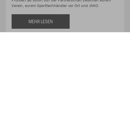
Profitiert ab sofort von der Partnerschaft zwischen eurem
Verein, eurem Sportfachhändler vor Ort und JAKO.
MEHR LESEN
Über JAKO
Aus der Garage zum führenden Teamsport-Ausrüster. Die
Erfolgsgeschichte von JAKO beginnt 1989 und dauert bis
heute an. Seit der Gründung ist es das Ziel von JAKO, der
optimale Partner für alle Teams zu sein. In Deutschland,
weltweit und von der Kreisklasse bis in die Champions