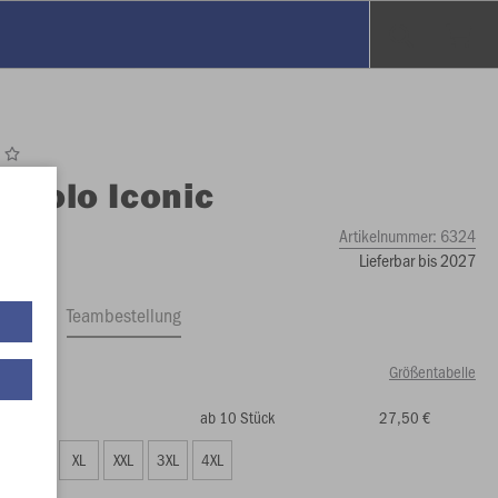
O
Polo Iconic
Artikelnummer:
6324
Lieferbar bis 2027
ftrag
Teambestellung
Größentabelle
ab 10 Stück
27,50 €
50 €)
L
XL
XXL
3XL
4XL