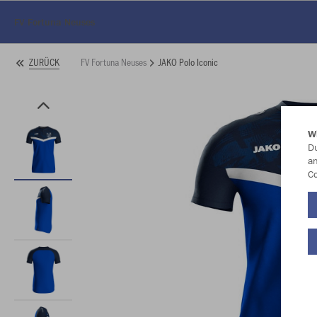
FV Fortuna Neuses
FV Fortuna Neuses
JAKO Polo Iconic
ZURÜCK
W
Du
an
Co