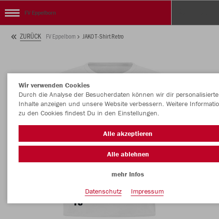
FV Eppelborn
ZURÜCK
FV Eppelborn
JAKO T-Shirt Retro
Wir verwenden Cookies
Durch die Analyse der Besucherdaten können wir dir personalisierte
Inhalte anzeigen und unsere Website verbessern. Weitere Informati
zu den Cookies findest Du in den Einstellungen.
Alle akzeptieren
Alle ablehnen
mehr Infos
Datenschutz
Impressum