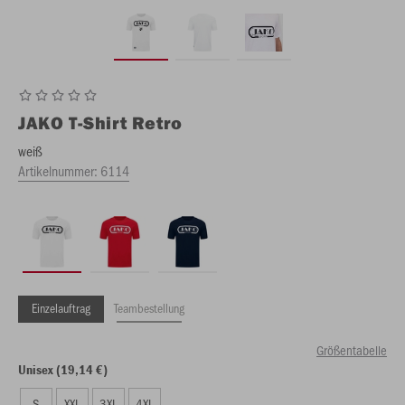
JAKO
T-Shirt Retro
weiß
Artikelnummer:
6114
Einzelauftrag
Teambestellung
Größentabelle
Unisex (19,14 €)
S
XXL
3XL
4XL