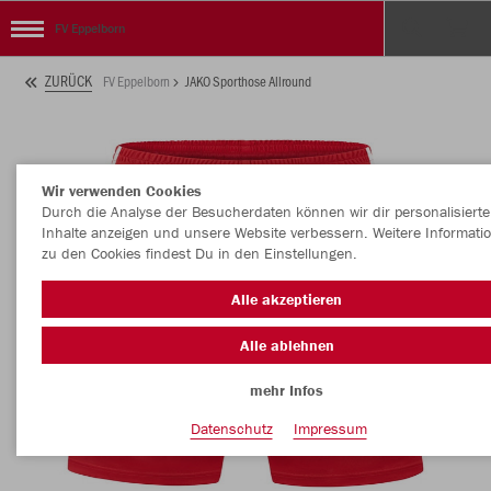
FV Eppelborn
ZURÜCK
FV Eppelborn
JAKO Sporthose Allround
Wir verwenden Cookies
Durch die Analyse der Besucherdaten können wir dir personalisierte
Inhalte anzeigen und unsere Website verbessern. Weitere Informati
zu den Cookies findest Du in den Einstellungen.
Alle akzeptieren
Alle ablehnen
mehr Infos
Datenschutz
Impressum