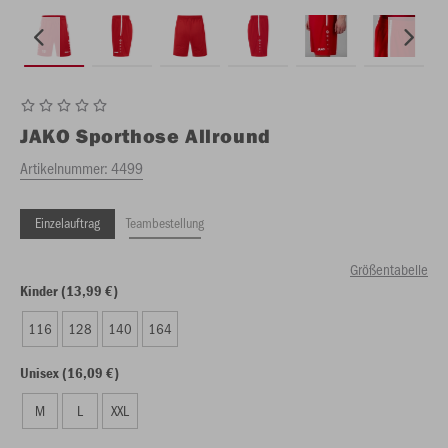
JAKO
Sporthose Allround
Artikelnummer:
4499
Einzelauftrag
Teambestellung
Größentabelle
Kinder (13,99 €)
116
128
140
164
Unisex (16,09 €)
M
L
XXL