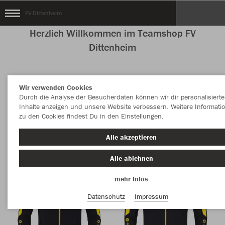
FV Dittenheim
Herzlich Willkommen im Teamshop FV
Dittenheim
Wir verwenden Cookies
Nachhaltig
Farbe
Durch die Analyse der Besucherdaten können wir dir personalisierte
Inhalte anzeigen und unsere Website verbessern. Weitere Informati
zu den Cookies findest Du in den Einstellungen.
Alle akzeptieren
Alle ablehnen
mehr Infos
Datenschutz
Impressum