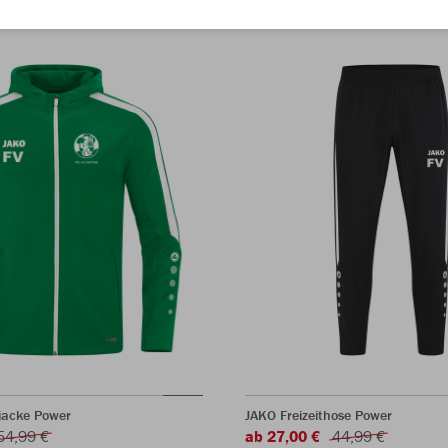
jacke Power
JAKO Freizeithose Power
54,99 €
ab 27,00 €
44,99 €