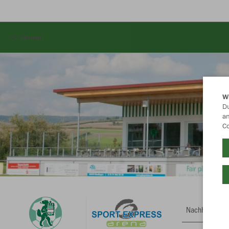
FV Altheim
W
Du
an
Co
Nachhaltig