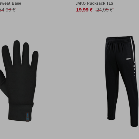
sweat Base
JAKO Rucksack TLS
54,99 €
19,99 €
24,99 €