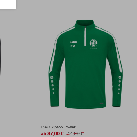
JAKO Ziptop Power
ab 37,00 €
44,99 €