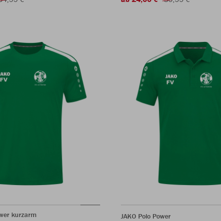
ower kurzarm
JAKO Polo Power