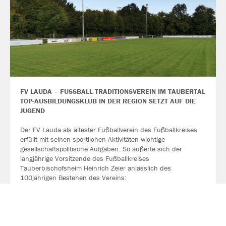
FV LAUDA – FUSSBALL TRADITIONSVEREIN IM TAUBERTAL
TOP-AUSBILDUNGSKLUB IN DER REGION SETZT AUF DIE
JUGEND
Der FV Lauda als ältester Fußballverein des Fußballkreises
erfüllt mit seinen sportlichen Aktivitäten wichtige
gesellschaftspolitische Aufgaben. So äußerte sich der
langjährige Vorsitzende des Fußballkreises
Tauberbischofsheim Heinrich Zeier anlässlich des
100jährigen Bestehen des Vereins:
„Der FV Lauda holt die Kinder von der Straße, bietet ihnen
einen sinnvollen Ausgleich zur bewegungsarmen Schul- und
Berufswelt… und wirkt dabei sozial-integrativ: Kinder mit ganz
unterschiedlichem familiären, ethnischen und kulturellen