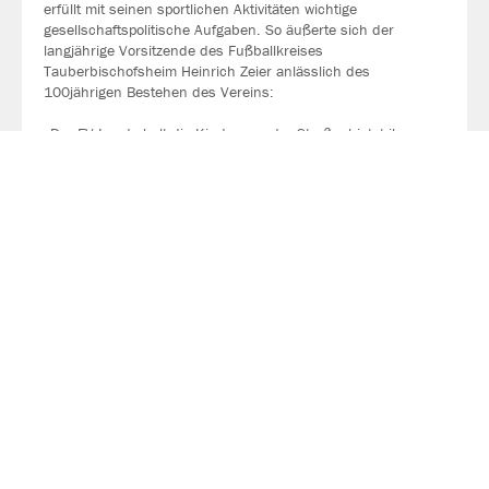
erfüllt mit seinen sportlichen Aktivitäten wichtige
gesellschaftspolitische Aufgaben. So äußerte sich der
langjährige Vorsitzende des Fußballkreises
Tauberbischofsheim Heinrich Zeier anlässlich des
100jährigen Bestehen des Vereins:
„Der FV Lauda holt die Kinder von der Straße, bietet ihnen
einen sinnvollen Ausgleich zur bewegungsarmen Schul- und
Berufswelt… und wirkt dabei sozial-integrativ: Kinder mit ganz
unterschiedlichem familiären, ethnischen und kulturellen
Hintergrund treiben im FV miteinander Sport und freuen sich
gemeinsam über Siege oder lernen, gemeinsam auch
Niederlagen zu verkraften.“
MEHR LESEN