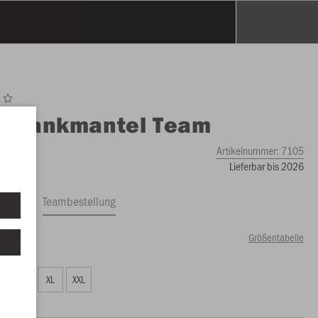
O
Bankmantel Team
Artikelnummer:
7105
Lieferbar bis 2026
ftrag
Teambestellung
Größentabelle
7,49 €)
L
XL
XXL