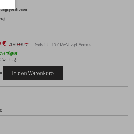
lungspositionen
tzug
 €
169,99 €
Preis inkl. 19% MwSt. zzgl. Versand
rt verfügbar
10 Werktage
In den Warenkorb
ng