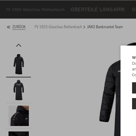
OBERTEILE LANGARM
O
FV 1925 Glauchau Rothenbach
FV 1925 Glauchau Rothenbach
JAKO Bankmantel Team
ZURÜCK
W
Du
an
Co