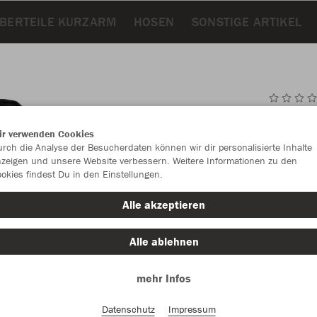
BERTEILE KURZARM
HOSEN
SONSTIGE ARTIKEL
JAK
ir verwenden Cookies
rch die Analyse der Besucherdaten können wir dir personalisierte Inhalte
zeigen und unsere Website verbessern. Weitere Informationen zu den
okies findest Du in den Einstellungen.
Einzelau
Alle akzeptieren
Alle ablehnen
Unisex (10
mehr Infos
S
M
Datenschutz
Impressum